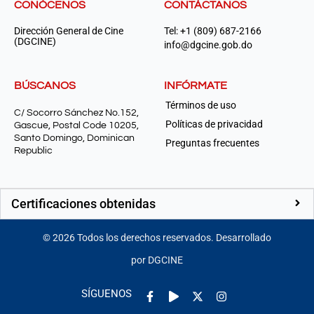
CONÓCENOS
CONTÁCTANOS
Dirección General de Cine
Tel: +1 (809) 687-2166
(DGCINE)
info@dgcine.gob.do
BÚSCANOS
INFÓRMATE
Términos de uso
C/ Socorro Sánchez No.152,
Políticas de privacidad
Gascue, Postal Code 10205,
Santo Domingo, Dominican
Preguntas frecuentes
Republic
Certificaciones obtenidas
©
2026
Todos los derechos reservados. Desarrollado
por DGCINE
Facebook-
Play
Instagram
SÍGUENOS
f