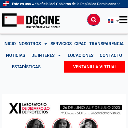
Ir
Este es una web oficial del Gobierno de la República Dominicana
al
contenido
Buscar
INICIO
NOSOTROS
SERVICIOS
CIPAC
TRANSPARENCIA
NOTICIAS
DE INTERÉS
LOCACIONES
CONTACTO
ESTADÍSTICAS
VENTANILLA VIRTUAL