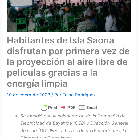
Habitantes de Isla Saona
disfrutan por primera vez de
la proyección al aire libre de
películas gracias a la
energía limpia
10 de enero de 2023
/ Por
Taina Rodríguez
Se exhibió con la colaboración de la Compañía de
Electricidad de Bayahíbe (CEB) y Dirección General
de Cine (DGCINE), a través de su dependencia, la
Cinemateca Dominicana