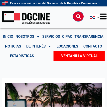
Ir
Este es una web oficial del Gobierno de la República Dominicana
al
contenido
Buscar
INICIO
NOSOTROS
SERVICIOS
CIPAC
TRANSPARENCIA
NOTICIAS
DE INTERÉS
LOCACIONES
CONTACTO
ESTADÍSTICAS
VENTANILLA VIRTUAL