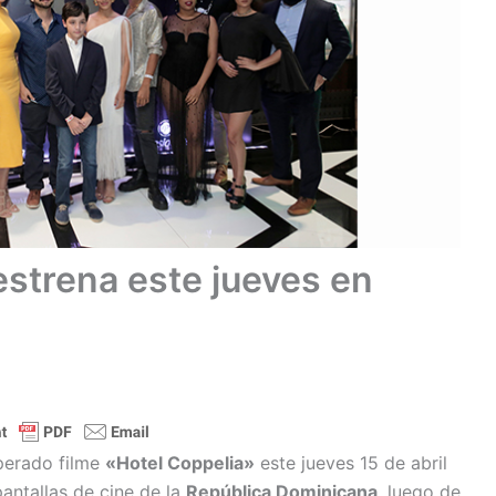
estrena este jueves en
perado filme
«Hotel Coppelia»
este jueves 15 de abril
pantallas de cine de la
República Dominicana
, luego de