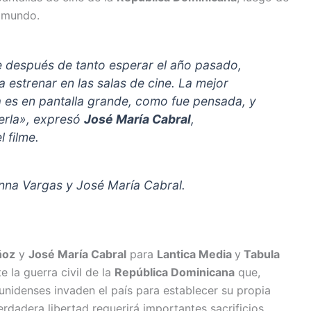
l mundo.
 después de tanto esperar el año pasado,
estrenar en las salas de cine. La mejor
la es en pantalla grande, como fue pensada, y
erla», expresó
José María Cabral
,
l filme.
nna Vargas y José María Cabral.
ñoz
y
José María Cabral
para
Lantica Media
y
Tabula
e la guerra civil de la
República Dominicana
que,
unidenses invaden el país para establecer su propia
erdadera libertad requerirá importantes sacrificios