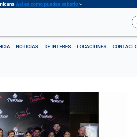
inicana
Así es como puedes saberlo
B
NCIA
NOTICIAS
DE INTERÉS
LOCACIONES
CONTACT