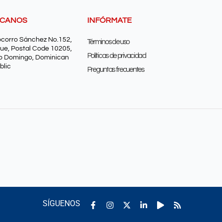
SCANOS
INFÓRMATE
ocorro Sánchez No.152,
Términos de uso
ue, Postal Code 10205,
Políticas de privacidad
o Domingo, Dominican
blic
Preguntas frecuentes
Facebook-
Instagram
Linkedin-
Play
Rss
SÍGUENOS
f
in