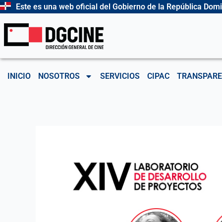
Ir
Este es una web oficial del Gobierno de la República Dom
al
contenido
INICIO
NOSOTROS
SERVICIOS
CIPAC
TRANSPARE