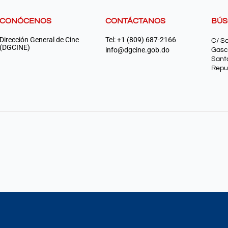
CONÓCENOS
CONTÁCTANOS
BÚ
Dirección General de Cine
Tel: +1 (809) 687-2166
C/ S
(DGCINE)
info@dgcine.gob.do
Gasc
Sant
Repu