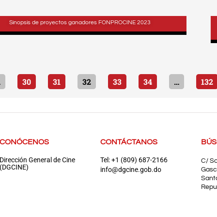
Sinopsis de proyectos ganadores FONPROCINE 2023
…
30
31
32
33
34
…
132
CONÓCENOS
CONTÁCTANOS
BÚ
Dirección General de Cine
Tel: +1 (809) 687-2166
C/ S
(DGCINE)
info@dgcine.gob.do
Gasc
Sant
Repu