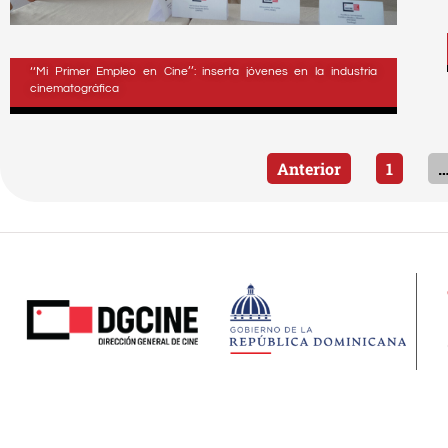
‘‘Mi Primer Empleo en Cine’’: inserta jóvenes en la industria
cinematográfica
Anterior
1