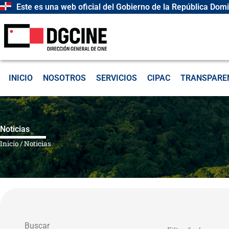
Ir
Este es una web oficial del Gobierno de la República Dom
al
contenido
INICIO
NOSOTROS
SERVICIOS
CIPAC
TRANSPARE
Noticias
Inicio
/
Noticias
Buscar