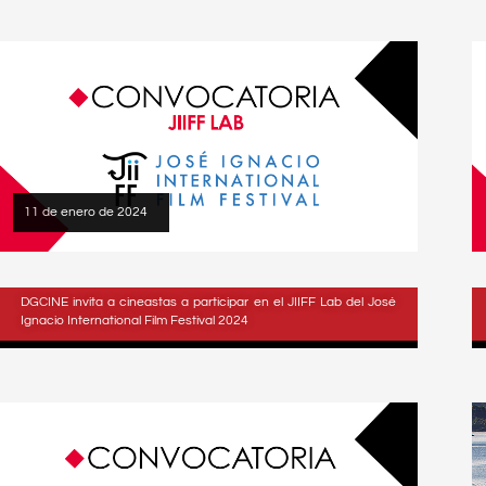
11 de enero de 2024
DGCINE invita a cineastas a participar en el JIIFF Lab del José
Ignacio International Film Festival 2024