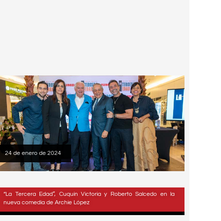
24 de enero de 2024
“La Tercera Edad”, Cuquín Victoria y Roberto Salcedo en la
nueva comedia de Archie López