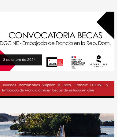
3 de enero de 2024
Jóvenes dominicanos viajarán a Paris, Francia: DGCINE y
Embajada de Francia ofrecen becas de estudio en cine