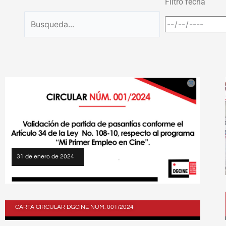
Filtro fecha
P
á
g
i
n
a
31 de enero de 2024
CARTA CIRCULAR DGCINE NÚM. 001/2024