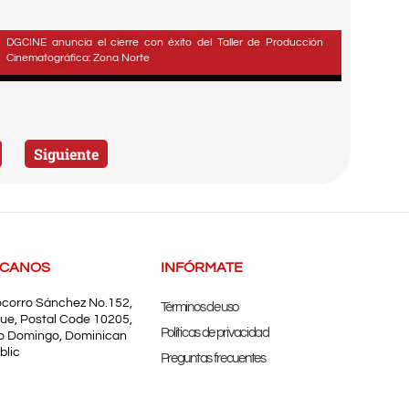
DGCINE anuncia el cierre con éxito del Taller de Producción
Cinematográfica: Zona Norte
Siguiente
SCANOS
INFÓRMATE
ocorro Sánchez No.152,
Términos de uso
ue, Postal Code 10205,
Políticas de privacidad
o Domingo, Dominican
blic
Preguntas frecuentes