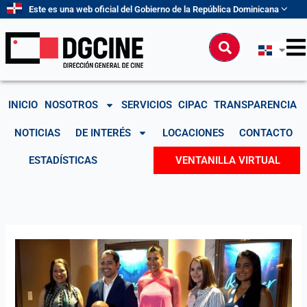
Ir
Este es una web oficial del Gobierno de la República Dominicana
al
contenido
Buscar
INICIO
NOSOTROS
SERVICIOS
CIPAC
TRANSPARENCIA
NOTICIAS
DE INTERÉS
LOCACIONES
CONTACTO
ESTADÍSTICAS
VENTANILLA VIRTUAL