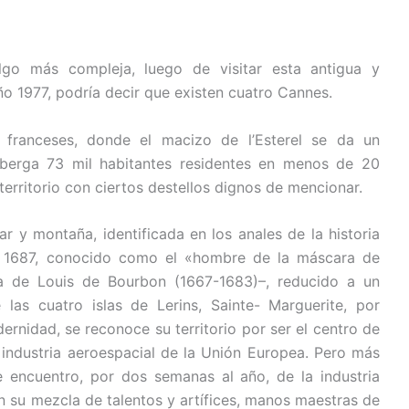
algo más compleja, luego de visitar esta antigua y
o 1977, podría decir que existen cuatro Cannes.
 franceses, donde el macizo de l’Esterel se da un
lberga 73 mil habitantes residentes en menos de 20
territorio con ciertos destellos dignos de mencionar.
r y montaña, identificada en los anales de la historia
el 1687, conocido como el «hombre de la máscara de
a de Louis de Bourbon (1667-1683)–, reducido a un
as cuatro islas de Lerins, Sainte- Marguerite, por
rnidad, se reconoce su territorio por ser el centro de
la industria aeroespacial de la Unión Europea. Pero más
e encuentro, por dos semanas al año, de la industria
n su mezcla de talentos y artífices, manos maestras de