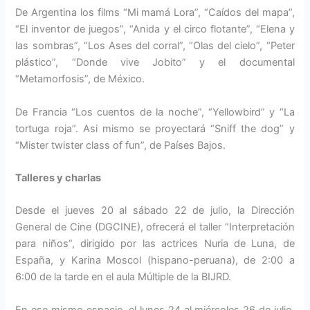
De Argentina los films “Mi mamá Lora”, “Caídos del mapa”,
“El inventor de juegos”, “Anida y el circo flotante”, “Elena y
las sombras”, “Los Ases del corral”, “Olas del cielo”, “Peter
plástico”, “Donde vive Jobito” y el documental
“Metamorfosis”, de México.
De Francia “Los cuentos de la noche”, “Yellowbird” y “La
tortuga roja”. Asi mismo se proyectará “Sniff the dog” y
“Mister twister class of fun”, de Países Bajos.
Talleres y charlas
Desde el jueves 20 al sábado 22 de julio, la Dirección
General de Cine (DGCINE), ofrecerá el taller “Interpretación
para niños”, dirigido por las actrices Nuria de Luna, de
España, y Karina Moscol (hispano-peruana), de 2:00 a
6:00 de la tarde en el aula Múltiple de la BIJRD.
En ese mismo espacio, el lunes 24 al miércoles 26 de julio,