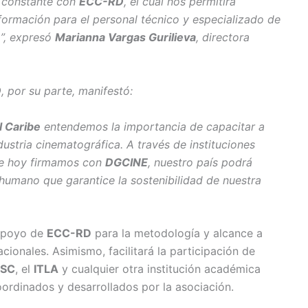
a constante con
ECC-RD
, el cual nos permitirá
formación para el personal técnico y especializado de
a”, expresó
Marianna Vargas Gurilieva
, directora
D
, por su parte, manifestó:
 Caribe
entendemos la importancia de capacitar a
ndustria cinematográfica. A través de instituciones
ue hoy firmamos con
DGCINE
, nuestro país podrá
humano que garantice la sostenibilidad de nuestra
 apoyo de
ECC-RD
para la metodología y alcance a
cionales. Asimismo, facilitará la participación de
TSC
, el
ITLA
y cualquier otra institución académica
ordinados y desarrollados por la asociación.