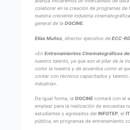
alianza iniciaremos un intercambio de dat
colaborar en la creación de programas de 
nuestra creciente industria cinematográfic
general de la
DGCINE.
Elías Muñoz
, director ejecutivo de
ECC-R
«En
Entrenamientos Cinematográficos del
nuestro talento, ya que son el pilar de la i
como la nuestra y de acuerdos como el q
contar con técnicos capacitados y talento 
industria».
De igual forma, la
DGCINE
contará con el
emplear para la realización de encuestas na
estudiantes y egresados del
INFOTEP
, el
I
pública, en programas de entrenamiento co