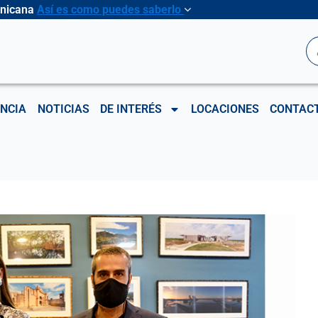
inicana
Así es como puedes saberlo
B
NCIA
NOTICIAS
DE INTERÉS
LOCACIONES
CONTAC